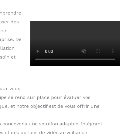
omprendre
oser des
une
prise. De
llation
soin et
pour vous
ipe se rend sur place pour évaluer vos
e, et notre objectif est de vous offrir une
 concevons une solution adaptée, intégrant
 et des options de vidéosurveillance