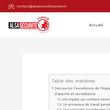
Aller
Contact@alsasecuritetunisie.tn
au
contenu
Accueil
Table des matières
Découvrez l’excellence de l’équi
d’alarme et surveillance
Une équipe qui combine savoir-
Un processus de travail pens
Une approche tournée vers l’a