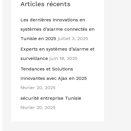
Articles récents
e
r
Les dernières innovations en
c
systèmes d’alarme connectés en
h
Tunisie en 2025
juillet 3, 2025
e
Experts en systèmes d’alarme et
r
surveillance
juin 18, 2025
:
Tendances et Solutions
Innovantes avec Ajax en 2025
février 20, 2025
sécurité entreprise Tunisie
février 20, 2025