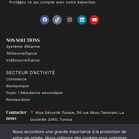
Protégez ce qui compte avec notre expertise.
F
T
I
L
Y
a
i
n
i
o
c
k
s
n
u
e
t
t
k
t
b
o
a
e
u
NOS SOLUTIONS
o
k
g
d
b
o
r
i
e
Système d’Alarme
k
a
n
Télésurveillance
m
Vidéosurveillance
SECTEUR D’ACTIVITÉ
Commerce
Bureautique
Foyer / Résidence secondaire
Restauration
Contacter
Alsa Sécurité Tunisie, 114 rue Abou Tammam, La
nous
Goulette 2060, Tunisia
E-mail : contact@alsasecuritetunisie.tn
Nous accordons une grande importance à la protection de
Téléphone : +216 28 22 90 00 / +216 23 11 87 07
votre vie privée. Nous utilisons des cookies pour optimiser