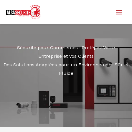
Aller
au
contenu
Sécurité pour Commerces : Protégez Votre
Entreprise et Vos Clients
Des Solutions Adaptées pour un Environnement Sûr et
Fluide