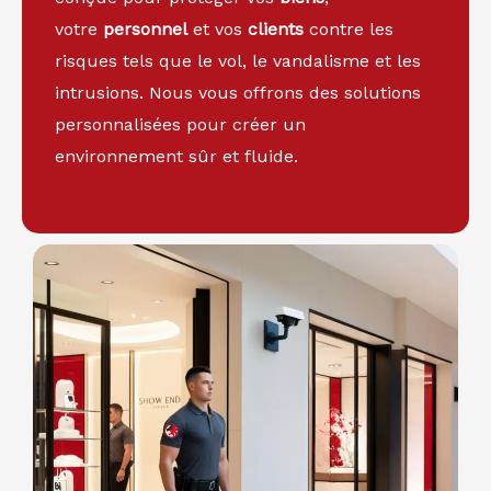
votre
personnel
et vos
clients
contre les
risques tels que le vol, le vandalisme et les
intrusions. Nous vous offrons des solutions
personnalisées pour créer un
environnement sûr et fluide.