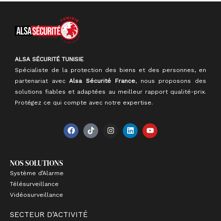
ALSA SÉCURITÉ TUNISIE
Spécialiste de la protection des biens et des personnes, en
partenariat avec
Alsa Sécurité France
, nous proposons des
solutions fiables et adaptées au meilleur rapport qualité-prix.
Protégez ce qui compte avec notre expertise.
F
T
I
L
Y
a
i
n
i
o
c
k
s
n
u
e
t
t
k
t
b
o
a
e
u
NOS SOLUTIONS
o
k
g
d
b
o
r
i
e
Système d’Alarme
k
a
n
Télésurveillance
m
Vidéosurveillance
SECTEUR D’ACTIVITÉ